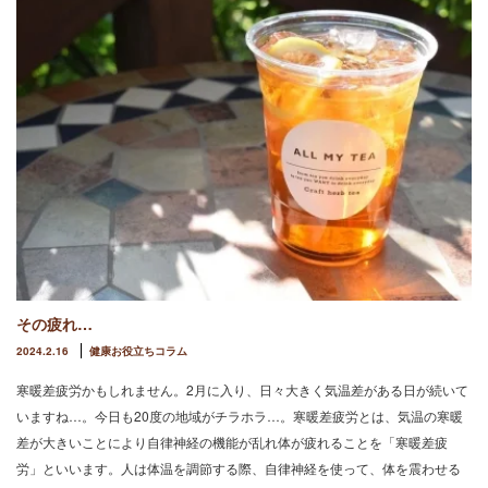
その疲れ…
2024.2.16
健康お役立ちコラム
寒暖差疲労かもしれません。2月に入り、日々大きく気温差がある日が続いて
いますね…。今日も20度の地域がチラホラ…。寒暖差疲労とは、気温の寒暖
差が大きいことにより自律神経の機能が乱れ体が疲れることを「寒暖差疲
労」といいます。人は体温を調節する際、自律神経を使って、体を震わせる