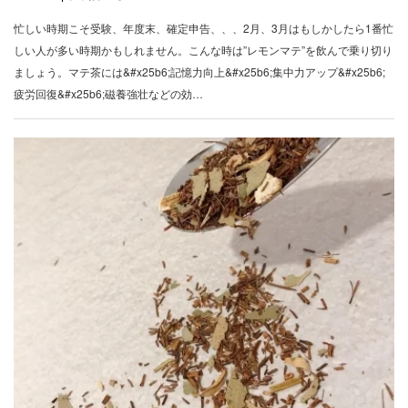
忙しい時期こそ受験、年度末、確定申告、、、2月、3月はもしかしたら1番忙
しい人が多い時期かもしれません。こんな時は”レモンマテ”を飲んで乗り切り
ましょう。マテ茶には&#x25b6;記憶力向上&#x25b6;集中力アップ&#x25b6;
疲労回復&#x25b6;磁養強壮などの効…