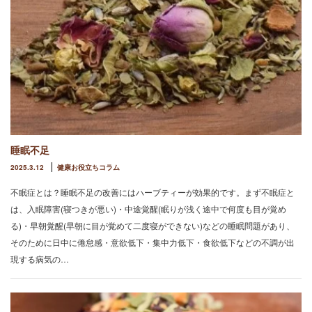
睡眠不足
2025.3.12
健康お役立ちコラム
不眠症とは？睡眠不足の改善にはハーブティーが効果的です。まず不眠症と
は、入眠障害(寝つきが悪い)・中途覚醒(眠りが浅く途中で何度も目が覚め
る)・早朝覚醒(早朝に目が覚めて二度寝ができない)などの睡眠問題があり、
そのために日中に倦怠感・意欲低下・集中力低下・食欲低下などの不調が出
現する病気の…