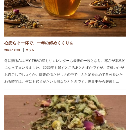
心安らぐ一杯で、一年の締めくくりを
2025.12.23
コラム
冬に贈るALL MY TEAの温もりカレンダーも最後の一枚となり、寒さが本格的
になってまいりました。2025年も残すところあとわずかですが、皆様いかが
お過ごしでしょうか。師走の慌ただしさの中で、ふと足を止めて自分をいた
わる時間は、何にも代えがたい大切なひとときです。世界中から厳選し…