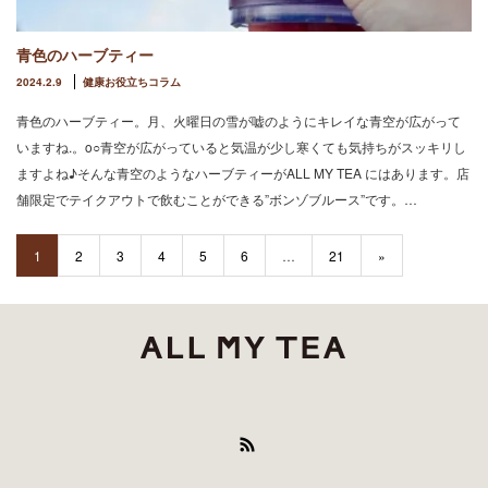
青色のハーブティー
2024.2.9
健康お役立ちコラム
青色のハーブティー。月、火曜日の雪が嘘のようにキレイな青空が広がって
いますね.。o○青空が広がっていると気温が少し寒くても気持ちがスッキリし
ますよね♪そんな青空のようなハーブティーがALL MY TEA にはあります。店
舗限定でテイクアウトで飲むことができる”ボンゾブルース”です。…
1
2
3
4
5
6
…
21
»
RSS