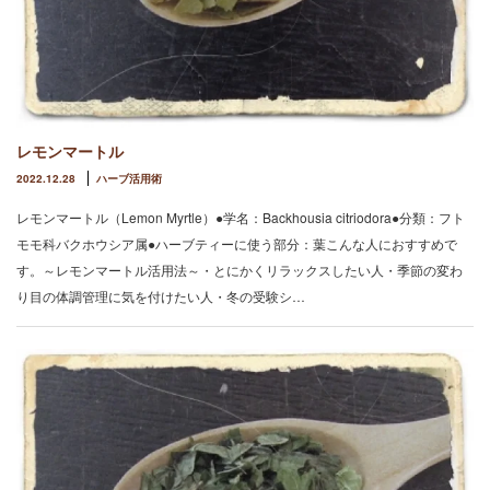
レモンマートル
2022.12.28
ハーブ活用術
レモンマートル（Lemon Myrtle）●学名：Backhousia citriodora●分類：フト
モモ科バクホウシア属●ハーブティーに使う部分：葉こんな人におすすめで
す。～レモンマートル活用法～・とにかくリラックスしたい人・季節の変わ
り目の体調管理に気を付けたい人・冬の受験シ…