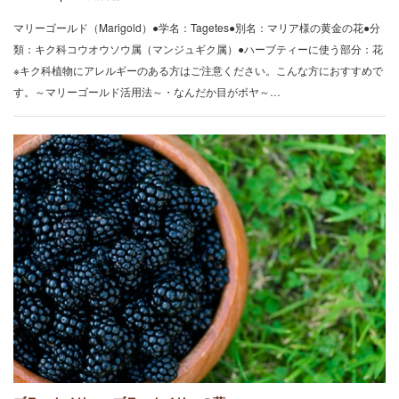
マリーゴールド（Marigold）●学名：Tagetes●別名：マリア様の黄金の花●分
類：キク科コウオウソウ属（マンジュギク属）●ハーブティーに使う部分：花
※キク科植物にアレルギーのある方はご注意ください。こんな方におすすめで
す。～マリーゴールド活用法～・なんだか目がボヤ～…