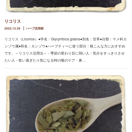
リコリス
2022.12.29
ハーブ活用術
リコリス（Licorice）●学名：Glycyrrbiza glabra●別名：甘草●分類：マメ科カ
ンゾウ属●和名：カンゾウ●ハーブティーに使う部分：根こんな方におすすめ
です。～リコリス活用法～・季節の変わり目に弱い人・気分をすっきりさせ
たい人・歌い過ぎたり気になる時の喉のケア・鼻…