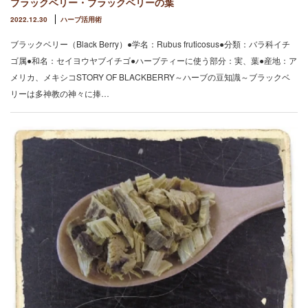
ブラックベリー・ブラックベリーの葉
2022.12.30
ハーブ活用術
ブラックベリー（Black Berry）●学名：Rubus fruticosus●分類：バラ科イチ
ゴ属●和名：セイヨウヤブイチゴ●ハーブティーに使う部分：実、葉●産地：ア
メリカ、メキシコSTORY OF BLACKBERRY～ハーブの豆知識～ブラックベ
リーは多神教の神々に捧…