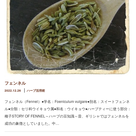
フェンネル
2022.12.26
ハーブ活用術
フェンネル（Fennel）●学名：Foeniculum vulgare●別名：スイートフェンネ
ル●分類：セリ科ウイキョウ属●和名：ウイキョウ●ハーブティーに使う部分：
種子STORY OF FENNEL～ハーブの豆知識～昔、ギリシャではフェンネルを
成功の象徴としていました。中…