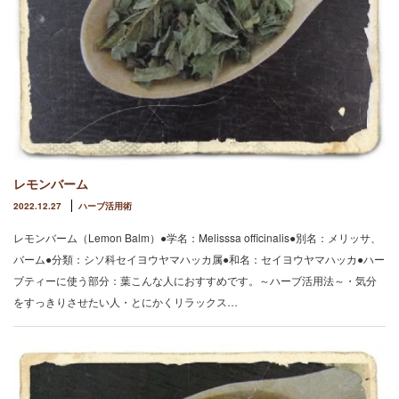
レモンバーム
2022.12.27
ハーブ活用術
レモンバーム（Lemon Balm）●学名：Melisssa officinalis●別名：メリッサ、
バーム●分類：シソ科セイヨウヤマハッカ属●和名：セイヨウヤマハッカ●ハー
ブティーに使う部分：葉こんな人におすすめです。～ハーブ活用法～・気分
をすっきりさせたい人・とにかくリラックス…