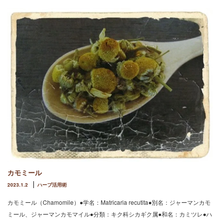
カモミール
2023.1.2
ハーブ活用術
カモミール（Chamomile）●学名：Matricaria recutita●別名：ジャーマンカモ
ミール、ジャーマンカモマイル●分類：キク科シカギク属●和名：カミツレ●ハ