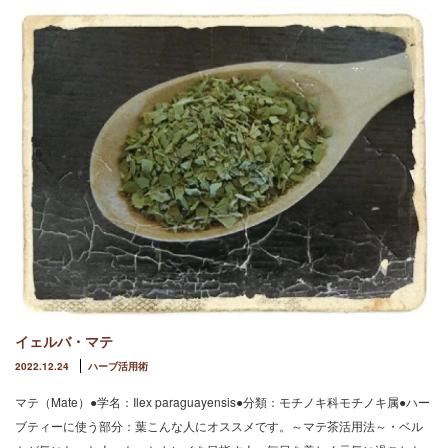
イェルバ・マテ
2022.12.24
ハーブ活用術
マテ（Mate）●学名：Ilex paraguayensis●分類：モチノキ科モチノキ属●ハー
ブティーに使う部分：葉こんな人にオススメです。～マテ茶活用法～・ベル