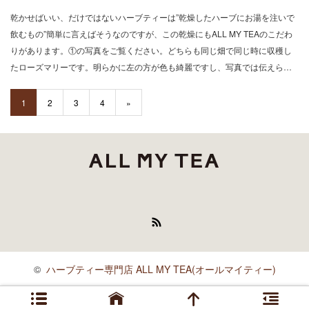
乾かせばいい、だけではないハーブティーは”乾燥したハーブにお湯を注いで
飲むもの”簡単に言えばそうなのですが、この乾燥にもALL MY TEAのこだわ
りがあります。①の写真をご覧ください。どちらも同じ畑で同じ時に収穫し
たローズマリーです。明らかに左の方が色も綺麗ですし、写真では伝えら…
1
2
3
4
»
RSS
©
ハーブティー専門店 ALL MY TEA(オールマイティー)