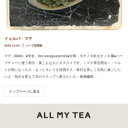
イェルバ・マテ
2022.12.24
ハーブ活用術
マテ（Mate）●学名：Ilex paraguayensis●分類：モチノキ科モチノキ属●ハー
ブティーに使う部分：葉こんな人にオススメです。～マテ茶活用法～・ベル
トが気になった人・もっとキレイを目指す人・毎日を美しく元気に過ごした
い人・気分を変えて次のステップへ変えたい人・食物繊維…
トップページに戻る