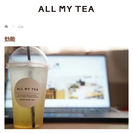
ホーム
効能
効能