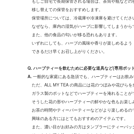
もしご自宅で長期保管される場合は、茶筒や瓶などの
移し替えての保管をおすすめします。
保管場所については、冷蔵庫や冷凍庫を避けてくださ
なぜなら、庫内の湿気がハーブに影響してしまうから
また、他の食品の匂いが移る恐れもあります。
いずれにしても、ハーブの風味や香りが楽しめるよう
できるだけ早くお召し上がりください。
Q. ハーブティーを飲むために必要な道具など(専用ポッ
A.
一般的な家庭にある急須でも、ハーブティーはお飲み
ただ、ALL MY TEA の商品には花のつぼみや花び
ガラス製のポットなどでハーブティーを淹れることが
そうした花の形やハーブティーの鮮やかな色もお楽し
お茶の時間やティーパーティーなどがより楽しめるの
興味のある方にはとてもおすすめのアイテムです。
また、濃い目がお好みの方はタンブラーにティーバッ