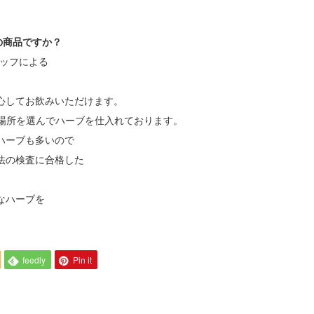
産の商品ですか？
タッフによる
心してお飲みいただけます。
しい場所を選んでハーブを仕入れております。
ハーブも多いので
法の検査に合格した
なハーブを
feedly
Pin it