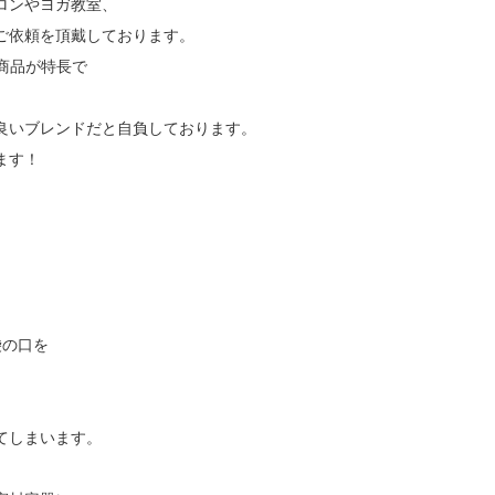
ロンやヨガ教室、
ご依頼を頂戴しております。
な商品が特長で
。
良いブレンドだと自負しております。
ます！
袋の口を
。
てしまいます。