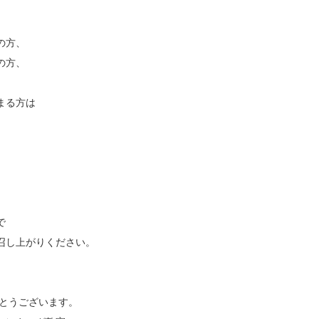
の方、
の方、
まる方は
で
召し上がりください。
とうございます。