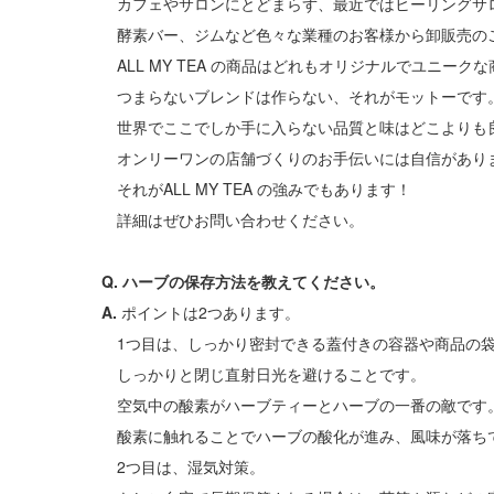
カフェやサロンにとどまらず、最近ではヒーリングサ
酵素バー、ジムなど色々な業種のお客様から卸販売の
ALL MY TEA の商品はどれもオリジナルでユニーク
つまらないブレンドは作らない、それがモットーです
世界でここでしか手に入らない品質と味はどこよりも
オンリーワンの店舗づくりのお手伝いには自信があり
それがALL MY TEA の強みでもあります！
詳細はぜひお問い合わせください。
Q. ハーブの保存方法を教えてください。
A.
ポイントは2つあります。
1つ目は、しっかり密封できる蓋付きの容器や商品の
しっかりと閉じ直射日光を避けることです。
空気中の酸素がハーブティーとハーブの一番の敵です
酸素に触れることでハーブの酸化が進み、風味が落ち
2つ目は、湿気対策。