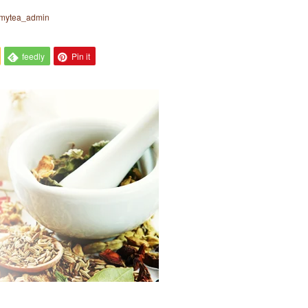
lmytea_admin
feedly
Pin it