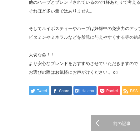
他のハーブとブレンドされているので1杯あたりで考え
それほど多い量ではありません。
そしてルイボスティーやハーブは妊娠中の免疫力のアッ
ビタミンやミネラルなどを胎児に与えやすくする等の結
大切な命！！
より安心なブレンドをおすすめさせていただきますので
お選びの際はお気軽にお声がけください.。o○
Tweet
Share
Hatena
Pocket
RSS
前の記事