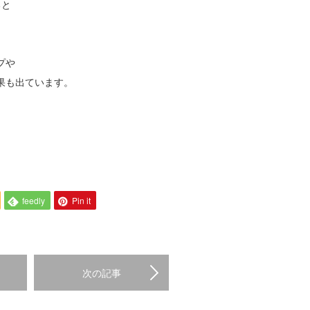
ると
プや
果も出ています。
feedly
Pin it
次の記事