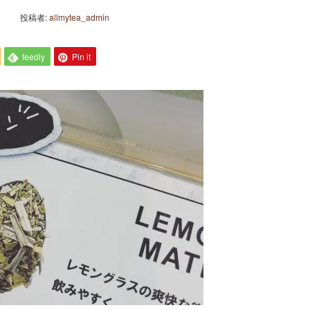
投稿者:
allmytea_admin
feedly
Pin it