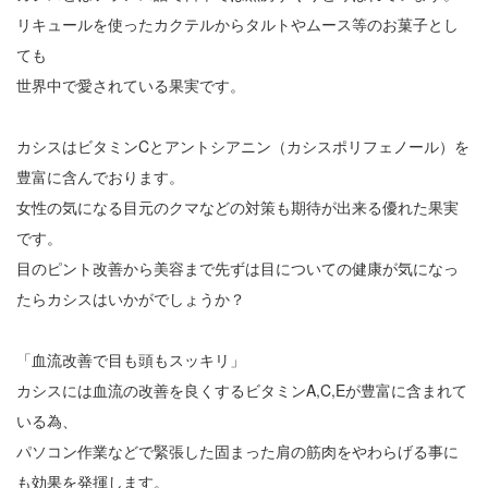
リキュールを使ったカクテルからタルトやムース等のお菓子とし
ても
世界中で愛されている果実です。
カシスはビタミンCとアントシアニン（カシスポリフェノール）を
豊富に含んでおります。
女性の気になる目元のクマなどの対策も期待が出来る優れた果実
です。
目のピント改善から美容まで先ずは目についての健康が気になっ
たらカシスはいかがでしょうか？
「血流改善で目も頭もスッキリ」
カシスには血流の改善を良くするビタミンA,C,Eが豊富に含まれて
いる為、
パソコン作業などで緊張した固まった肩の筋肉をやわらげる事に
も効果を発揮します。