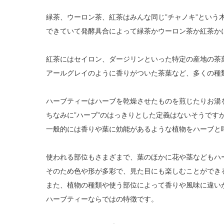
緑茶、ウーロン茶、紅茶はみんな同じ”チャノキ”という
できていて発酵具合によって緑茶かウーロン茶か紅茶か
紅茶にはセイロン、ダージリンといった特定の産地の茶
アールグレイのように香りがついた茶葉など、多くの種
ハーブティーはハーブを乾燥させたものを煎じたりお湯
ちなみに”ハーブ”のはっきりとした定義はないそうです
一般的には香りや葉に効能があるような植物をハーブと
使われる部位もさまざまで、葉のほかに花や茎などもハ
そのため色や形が多彩で、見た目にも楽しむことができ
また、植物の種類や使う部位によって香りや風味に違い
ハーブティーならではの特徴です。