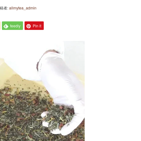
稿者:
allmytea_admin
feedly
Pin it