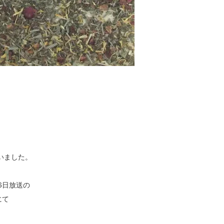
いました。
6日放送の
にて