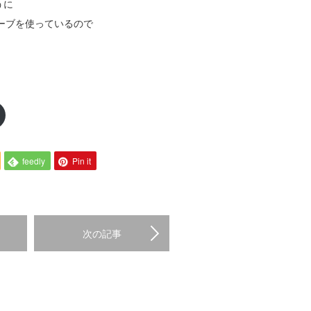
うに
ーブを使っているので
feedly
Pin it
次の記事