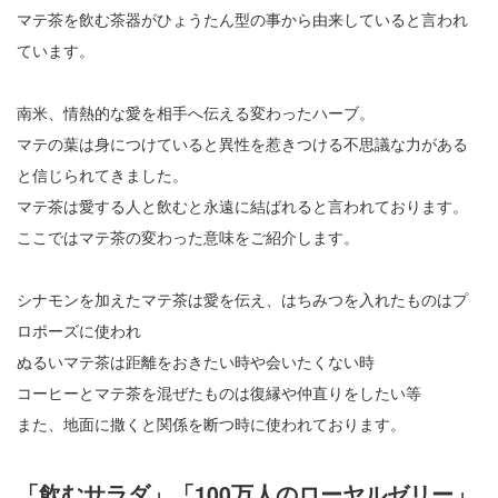
マテ茶を飲む茶器がひょうたん型の事から由来していると言われ
ています。
南米、情熱的な愛を相手へ伝える変わったハーブ。
マテの葉は身につけていると異性を惹きつける不思議な力がある
と信じられてきました。
マテ茶は愛する人と飲むと永遠に結ばれると言われております。
ここではマテ茶の変わった意味をご紹介します。
シナモンを加えたマテ茶は愛を伝え、はちみつを入れたものはプ
ロポーズに使われ
ぬるいマテ茶は距離をおきたい時や会いたくない時
コーヒーとマテ茶を混ぜたものは復縁や仲直りをしたい等
また、地面に撒くと関係を断つ時に使われております。
「飲むサラダ」「100万人のローヤルゼリー」