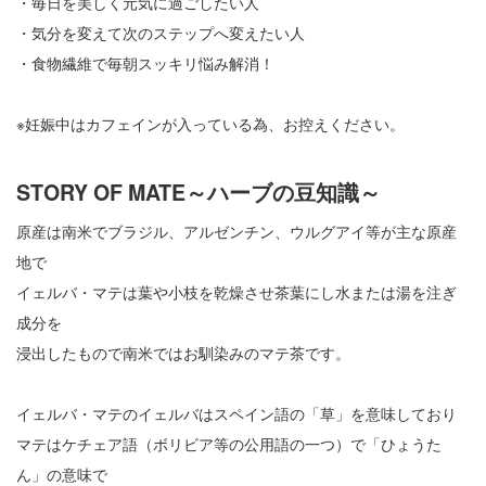
・毎日を美しく元気に過ごしたい人
・気分を変えて次のステップへ変えたい人
・食物繊維で毎朝スッキリ悩み解消！
※妊娠中はカフェインが入っている為、お控えください。
STORY OF MATE～ハーブの豆知識～
原産は南米でブラジル、アルゼンチン、ウルグアイ等が主な原産
地で
イェルバ・マテは葉や小枝を乾燥させ茶葉にし水または湯を注ぎ
成分を
浸出したもので南米ではお馴染みのマテ茶です。
イェルバ・マテのイェルバはスペイン語の「草」を意味しており
マテはケチェア語（ボリビア等の公用語の一つ）で「ひょうた
ん」の意味で