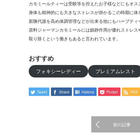
カモミールティーは受験等を控えたお子様などにもオス
身体も精神的にも大きなストレスが掛かるこの時期に体
新陳代謝を高め体調管理などが出来る他にもハーブティ
原料ジャーマンカモミールには鎮静作用が優れストレス
取り除くという働きもあると言われています。
おすすめ
フォキシーレディー
プレミアムレスト
Tweet
Share
Hatena
Pocket
RSS
前の記事