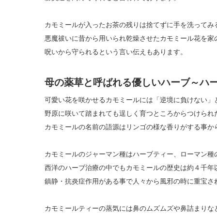
カモミールが入ったお茶の残りは捨てずに手を洗ってみ
悪魔祓いに昔から用いられ乾燥させたカモミール花を家
呪いから守られるという言い伝えもあります。
母の薬草と呼ばれる優しいハーブ～ハ
可愛い花を咲かせるカモミールには「逆境に負けない」
野原に咲いて踏まれても逞しく育つところからつけられ
カモミールの名前の語源はリンゴの様な香りがする事か
カモミールのジャーマン種はハーブティー、ローマン種
西洋のハーブ治療の中でもカモミールの歴史は約４千年
鎮静・抗炎症作用がある事で人々から風邪の時に重宝さ
カモミールティーの蒸気には鼻のムズムズや鼻詰まりな