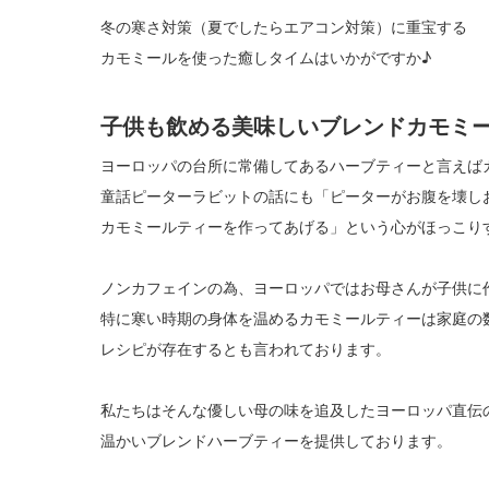
冬の寒さ対策（夏でしたらエアコン対策）に重宝する
カモミールを使った癒しタイムはいかがですか♪
子供も飲める美味しいブレンドカモミ
ヨーロッパの台所に常備してあるハーブティーと言えば
童話ピーターラビットの話にも「ピーターがお腹を壊し
カモミールティーを作ってあげる」という心がほっこり
ノンカフェインの為、ヨーロッパではお母さんが子供に
特に寒い時期の身体を温めるカモミールティーは家庭の
レシピが存在するとも言われております。
私たちはそんな優しい母の味を追及したヨーロッパ直伝
温かいブレンドハーブティーを提供しております。