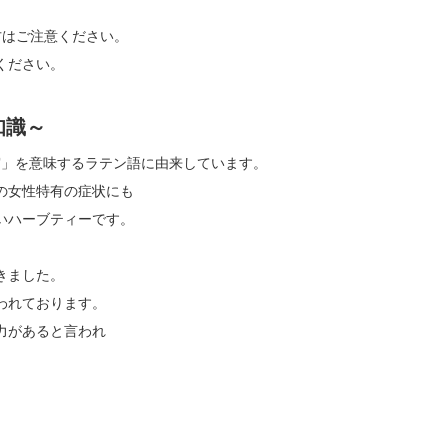
方はご注意ください。
ください。
豆知識～
「子宮」を意味するラテン語に由来しています。
の女性特有の症状にも
いハーブティーです。
きました。
われております。
力があると言われ