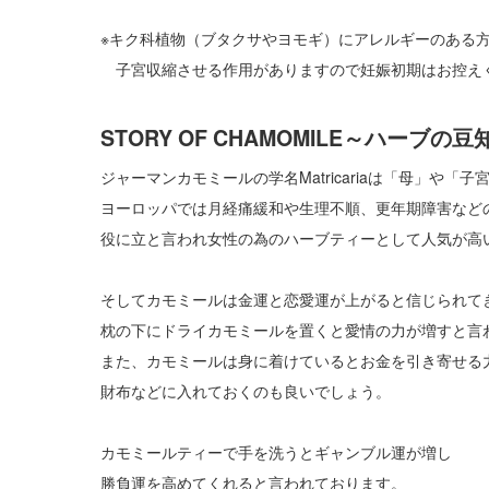
※キク科植物（ブタクサやヨモギ）にアレルギーのある
子宮収縮させる作用がありますので妊娠初期はお控え
STORY OF CHAMOMILE～ハーブの
ジャーマンカモミールの学名Matricariaは「母」や
ヨーロッパでは月経痛緩和や生理不順、更年期障害など
役に立と言われ女性の為のハーブティーとして人気が高
そしてカモミールは金運と恋愛運が上がると信じられて
枕の下にドライカモミールを置くと愛情の力が増すと言
また、カモミールは身に着けているとお金を引き寄せる
財布などに入れておくのも良いでしょう。
カモミールティーで手を洗うとギャンブル運が増し
勝負運を高めてくれると言われております。