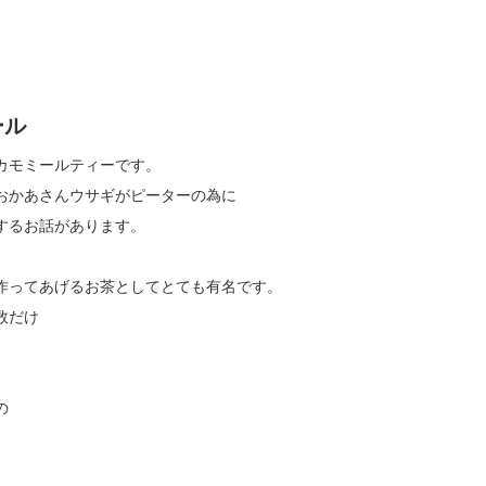
ール
カモミールティーです。
おかあさんウサギがピーターの為に
するお話があります。
作ってあげるお茶としてとても有名です。
数だけ
の