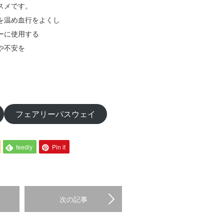
スメです。
を温め血行をよくし
ーに使用する
や不安を
フェアリーパスウェイ
feedly
Pin it
次の記事