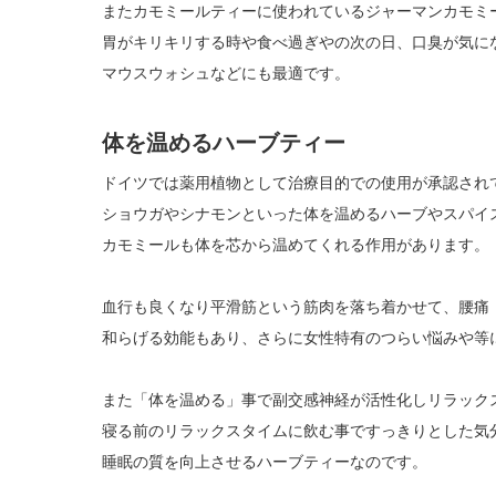
またカモミールティーに使われているジャーマンカモミ
胃がキリキリする時や食べ過ぎやの次の日、口臭が気に
マウスウォシュなどにも最適です。
体を温めるハーブティー
ドイツでは薬用植物として治療目的での使用が承認され
ショウガやシナモンといった体を温めるハーブやスパイ
カモミールも体を芯から温めてくれる作用があります。
血行も良くなり平滑筋という筋肉を落ち着かせて、腰痛
和らげる効能もあり、さらに女性特有のつらい悩みや等
また「体を温める」事で副交感神経が活性化しリラック
寝る前のリラックスタイムに飲む事ですっきりとした気
睡眠の質を向上させるハーブティーなのです。