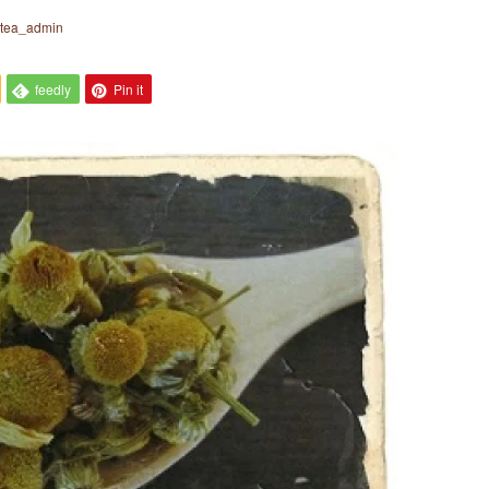
ytea_admin
feedly
Pin it