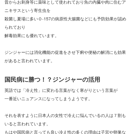
昔からお刺身等に薬味として使われており魚の内臓や肉に住むア
ニキサスという寄生虫を
殺菌し夏場に多いＯ-157の病原性大腸菌などにも予防効果が認め
られており
解毒効果にも優れています。
ジンジャーには消化機能の促進をさせ下痢や便秘の解消にも効果
があると言われています。
国民病に勝つ！？ジンジャーの活用
英語では「冷え性」に変わる言葉がなく寒がりという言葉が
一番近いニュアンスになってしまうようです。
それを表すように日本人の女性で冷えに悩んでいるの人は７割も
いると言われています。
もはや国民病と言っても良い冷え性の多くの理由は子宮や卵巣な