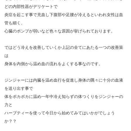
どの内部性器がデリケートで
炎症を起こす事で充血し下腹部や足腰が冷えるといわれ女性は血
管も細く、
心臓のポンプが弱いなど色々な原因が挙げられております。
ではどう冷えを改善していくか上記の全てにあたる一つの改善策
は
身体を内側から温め血の流れをよくする事なのです。
ジンジャーには内臓を温め血行を促進し身体の隅々に十分の血液
を送り出す事で
体をポカポカに温め一年中冷え知らずの体つくりをジンジャーの
力と
ハーブティーを使って今日から始めてみてはいかがでしょう
か？？