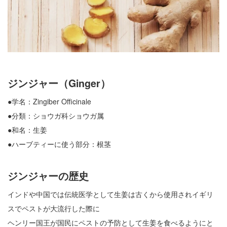
ジンジャー（Ginger）
●学名：Zingiber Officinale
●分類：ショウガ科ショウガ属
●和名：生姜
●ハーブティーに使う部分：根茎
ジンジャーの歴史
インドや中国では伝統医学として生姜は古くから使用されイギリ
スでペストが大流行した際に
ヘンリー国王が国民にペストの予防として生姜を食べるようにと