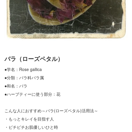
バラ（ローズペタル）
●学名：Rose gallica
●分類：バラ科バラ属
●和名：バラ
●ハーブティーに使う部分：花
こんな人におすすめ～バラ(ローズペタル)活用法～
・もっとキレイを目指す人
・ピチピチお肌優しいひと時