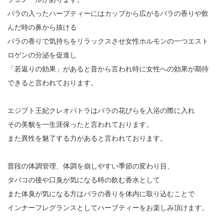
バラの入ったハーブティーにはカップから広がるバラの香りや飲
んだ時の鼻から抜ける
バラの香りで気持ちをリラックスさせ女性ホルモンの一つエスト
ロゲンの分泌を促進し
「若返りの効果」があると昔から言われ特に女性への効果が期待
できると言われております。
エジプト王妃クレオパトラはバラの花びらを入浴の際に入れ
その美貌を一生涯保ったと言われております。
また異性を魅了する力があると言われております。
普段の体調管理、体調を崩しやすい季節の変わり目、
タバコの後や口臭が気になる時の飲む香水として
また体臭が気になる方はバラの香りを体内に取り込むことで
インナーフレグランスとしてハーブティーをお楽しみ頂けます。