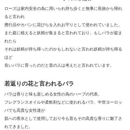
ローズは家内安全の為に用いられ持ち歩くと無事に長旅から帰れ
ると言われ
携行品やカバンに花びらを入れお守りとして使われていました。
また庭に植えると妖精が集まると言われており、もしバラが盗ま
れたら
それは妖精が持ち帰ったのかもしれないと言われ妖精が持ち帰る
ほど
良いバラに育ったのだと昔の人は考えたと言われています。
若返りの花と言われるバラ
バラは香りと味も楽しめる女性の為のハーブの代表。
フレグランスオイルや柔軟剤などに使われるバラ、中世ヨーロッ
パでも高貴な女性達が
肌への香水として使用しており今も昔もその高貴な香りに魅了さ
れてきました。