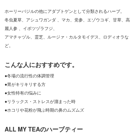
ホーリーバジルの他にアダプトゲンとして分類されるハーブ。
冬虫夏草、アシュワガンダ 、マカ、党参、エゾウコギ、甘草、高
麗人参 、イボツヅラフジ、
アマチャヅル、霊芝、ルージァ・カルタモイデス、ロディオラな
ど。
こんな人におすすめです。
●冬場の流行性の体調管理
●胃がキリキリする方
●女性特有の悩みに
●リラックス・ストレスが溜まった時
●ホコリや花粉が飛ぶ時期の鼻のムズムズ
ALL MY TEAのハーブティー