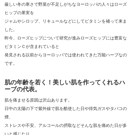
厳しい冬の寒さで野菜が不足しがちなヨーロッパの人々はローズ
ヒップの果実を
ジャムやシロップ、リキュールなどにしてビタミンを補って来ま
した。
昨今、ローズヒップについて研究が進みローズヒップには豊富な
ビタミンＣが含まれていると
発見される以前からヨーロッパでは使われてきた万能ハーブなの
です。
肌の年齢を若く！美しい肌を作ってくれるハ
ーブの代表。
肌を痛ませる原因は沢山あります。
日中の太陽の下で紫外線で肌を酷使した日や排気ガスやタバコの
煙、
ストレスや不安、アルコールの摂取などそんな肌を痛めた日が多
いと感じたり