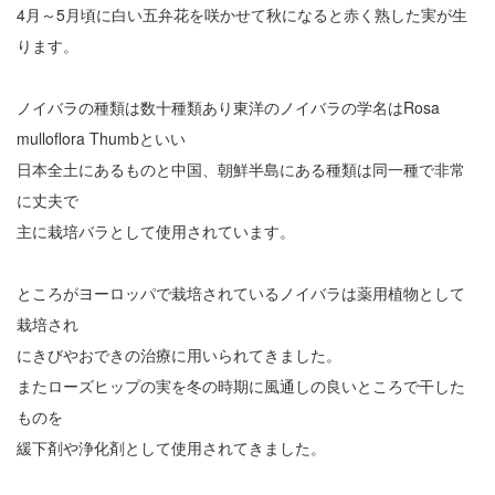
4月～5月頃に白い五弁花を咲かせて秋になると赤く熟した実が生
ります。
ノイバラの種類は数十種類あり東洋のノイバラの学名はRosa
mulloflora Thumbといい
日本全土にあるものと中国、朝鮮半島にある種類は同一種で非常
に丈夫で
主に栽培バラとして使用されています。
ところがヨーロッパで栽培されているノイバラは薬用植物として
栽培され
にきびやおできの治療に用いられてきました。
またローズヒップの実を冬の時期に風通しの良いところで干した
ものを
緩下剤や浄化剤として使用されてきました。