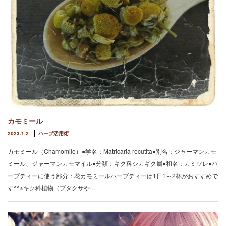
カモミール
2023.1.2
ハーブ活用術
カモミール（Chamomile）●学名：Matricaria recutita●別名：ジャーマンカモ
ミール、ジャーマンカモマイル●分類：キク科シカギク属●和名：カミツレ●ハ
ーブティーに使う部分：花カモミールハーブティーは1日1～2杯がおすすめで
す^^※キク科植物（ブタクサや…