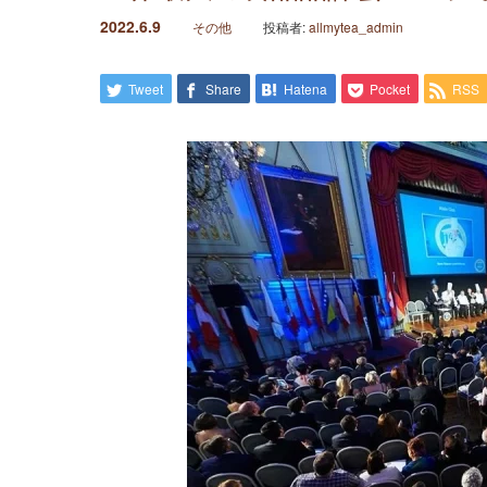
2022.6.9
その他
投稿者:
allmytea_admin
Tweet
Share
Hatena
Pocket
RSS