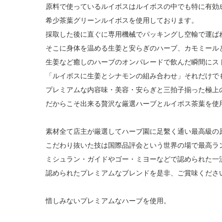
原料で使っているルイボスはルイボスの中でも特に有効
希少茶葉グリーンルイボスを使用しております。
採取した後に直ぐに専用機械でパッキングし空輸で運ば
そこに身体を温める生姜と安らぎのハーブ、カモミール
生姜など癒しのハーブのオンパレードで飲んだ瞬間にス
「ルイボスに生姜とシナモンの組み合わせ」それだけで
プレミアムな内容味・美容・安らぎと三拍子揃った極上の
だからこそ出来る贅沢な厳選ハーブとルイボス茶葉を使
素材全て店主が厳選してハーブ園に足繫く通い最高級の
こだわり抜いた技は国際品評会という世界の場で最高ラ
ミシュラン・ガイドやゴー・ミヨーなどで認められた一
認められたプレミアムなブレンドを是非、ご賞味くださ
惜しみないプレミアムなハーブを使用。