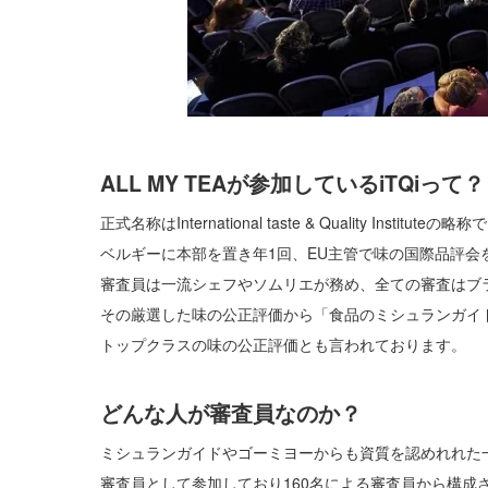
ALL MY TEAが参加しているiTQiって？
正式名称はInternational taste & Quality Ins
ベルギーに本部を置き年1回、EU主管で味の国際品評会
審査員は一流シェフやソムリエが務め、全ての審査はブ
その厳選した味の公正評価から「食品のミシュランガイ
トップクラスの味の公正評価とも言われております。
どんな人が審査員なのか？
ミシュランガイドやゴーミヨーからも資質を認めれれた
審査員として参加しており160名による審査員から構成