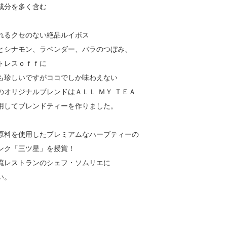
成分を多く含む
れるクセのない絶品ルイボス
とシナモン、ラベンダー、バラのつぼみ、
トレスｏｆｆに
も珍しいですがココでしか味わえない
オリジナルブレンドはＡＬＬ ＭＹ ＴＥＡ
用してブレンドティーを作りました。
原料を使用したプレミアムなハーブティーの
ンク「三ツ星」を授賞！
流レストランのシェフ・ソムリエに
い。