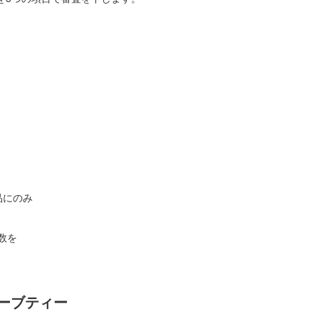
品にのみ
数を
ーブティー