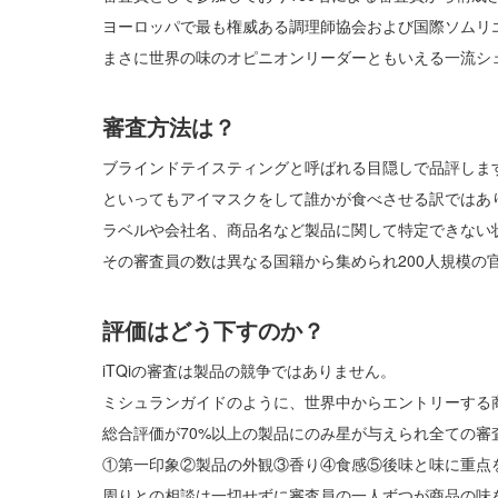
ヨーロッパで最も権威ある調理師協会および国際ソムリエ
まさに世界の味のオピニオンリーダーともいえる一流シ
審査方法は？
ブラインドテイスティングと呼ばれる目隠しで品評しま
といってもアイマスクをして誰かが食べさせる訳ではあ
ラベルや会社名、商品名など製品に関して特定できない
その審査員の数は異なる国籍から集められ200人規模の
評価はどう下すのか？
iTQiの審査は製品の競争ではありません。
ミシュランガイドのように、世界中からエントリーする
総合評価が70%以上の製品にのみ星が与えられ全ての審
①第一印象②製品の外観③香り④食感⑤後味と味に重点
周りとの相談は一切せずに審査員の一人ずつが商品の味