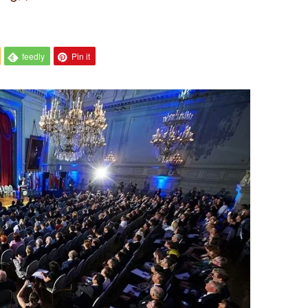
feedly
Pin it