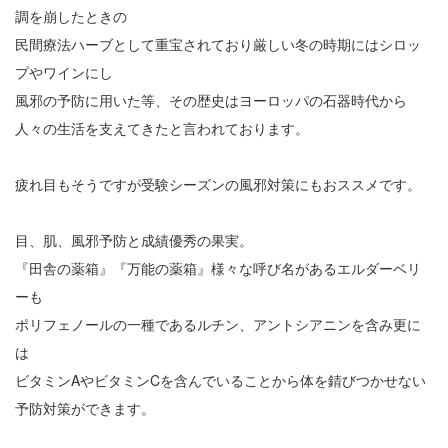
調を崩したときの
民間療法ハーブとして重宝されており厳しい冬の時期にはシロッ
プやワインにし
風邪の予防に用いた等、その歴史はヨーロッパの石器時代から
人々の生活を支えてきたと言われております。
疲れ目もそうですが受験シーズンの風邪対策にもおススメです。
目、肌、風邪予防と成績優秀の果実。
『田舎の薬箱』『万能の薬箱』様々な呼び名があるエルダーベリ
ーも
ポリフェノールの一種であるルチン、アントシアニンを含み更に
は
ビタミンAやビタミンCを含んでいることから体を錆びつかせない
予防対策ができます。