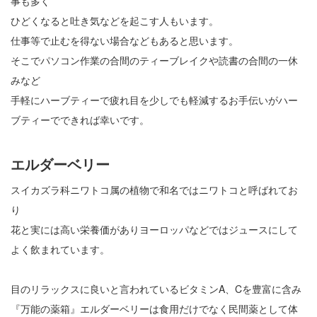
事も多く
ひどくなると吐き気などを起こす人もいます。
仕事等で止むを得ない場合などもあると思います。
そこでパソコン作業の合間のティーブレイクや読書の合間の一休
みなど
手軽にハーブティーで疲れ目を少しでも軽減するお手伝いがハー
ブティーでできれば幸いです。
エルダーベリー
スイカズラ科ニワトコ属の植物で和名ではニワトコと呼ばれてお
り
花と実には高い栄養価がありヨーロッパなどではジュースにして
よく飲まれています。
目のリラックスに良いと言われているビタミンA、Cを豊富に含み
『万能の薬箱』エルダーベリーは食用だけでなく民間薬として体