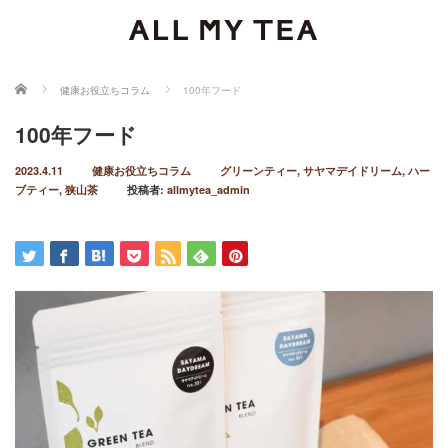
ホーム
健康お役立ちコラム
100年フード
100年フード
2023.4.11
健康お役立ちコラム
グリーンティー
,
サヤマデイドリーム
,
ハー
ブティー
,
狭山茶
投稿者:
allmytea_admin