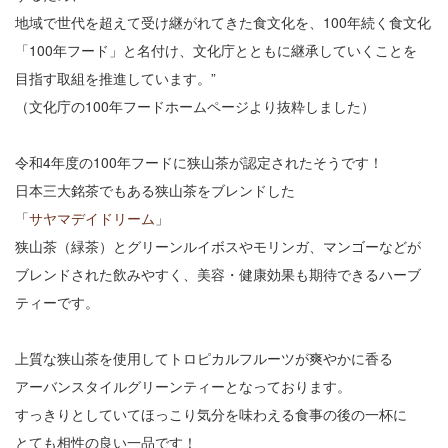
地域で世代を超えて受け継がれてきた食文化を、100年続く食文化
「100年フード」と名付け、文化庁とともに継承していくことを
目指す取組を推進しています。”
（文化庁の100年フードホームページより抜粋しました）
令和4年度の100年フードに狭山茶が認定されたそうです！
日本三大銘茶でもある狭山茶をブレンドした
「
サヤマデイドリーム
」
狭山茶（緑茶）とグリーンルイボスやモリンガ、マンゴーなどが
ブレンドされた飲みやすく、美容・健康効果も期待できるハーブ
ティーです。
上質な狭山茶を使用してトロピカルフルーツが爽やかに香る
アーバンスタイルグリーンティーとなっております。
すっきりとしていてほっこり気分を味わえる食事の後の一杯に
とても相性の良い一品です！