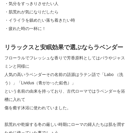
・気分をすっきりさせたい人
・肌荒れが気になりだしたら
・イライラを鎮めたい落ち着きたい時
・疲れた時の一杯に！
リラックスと安眠効果で選ぶならラベンダー
フローラルでフレッシュな香りで芳香原料としてはバラやジャス
ミンと同様に
人気の高いラベンダーその名前の語源はラテン語で「Labo （洗
う）」「Lividus（青がかった鉛色）」
という名前の由来を持っており、古代ローマではラベンダーを浴
槽に入れて
傷を癒す沐浴に使われていました。
肌荒れや乾燥する冬の厳しい時期にローマの婦人たちは肌を潤す
ために使っていた事でしょう。