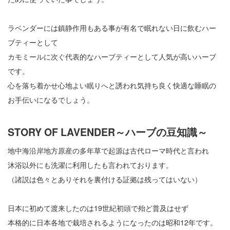
ラベンダーには鎮静作用もある事が有名で眠れない日に飲むハー
ブティーとして
カモミールに次ぐ代表的なハーブティーとして人気が高いハーブ
です。
心を落ち着かせ心地よい眠りへと誘われ気持ち良く快適な睡眠の
お手伝いになるでしょう。
STORY OF LAVENDER～ハーブの豆知識～
地中海沿岸地方原産の多年草で起源は古代ローマ時代と言われ
沐浴以外にも洗濯に利用したも言われております。
（諸説は色々とありそれを裏付ける証拠は残ってはいない）
日本に初めて渡来したのは19世紀初頭で殆ど普及はせず
本格的に日本各地で栽培されるようになったのは昭和12年です。