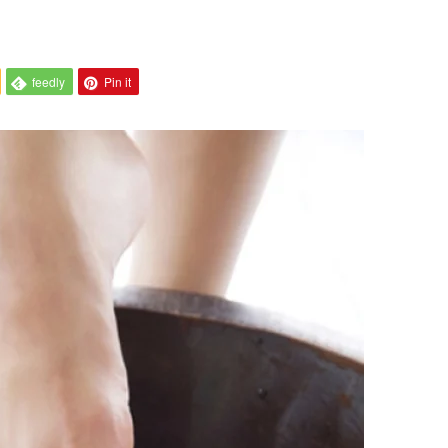
feedly
Pin it