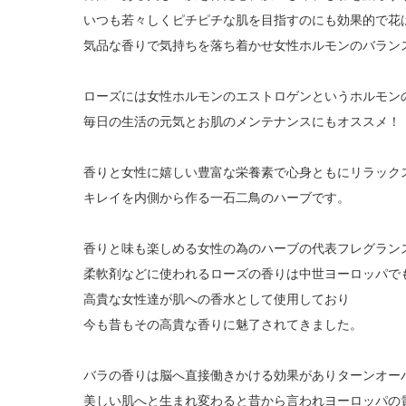
いつも若々しくピチピチな肌を目指すのにも効果的で花
気品な香りで気持ちを落ち着かせ女性ホルモンのバラン
ローズには女性ホルモンのエストロゲンというホルモン
毎日の生活の元気とお肌のメンテナンスにもオススメ！
香りと女性に嬉しい豊富な栄養素で心身ともにリラック
キレイを内側から作る一石二鳥のハーブです。
香りと味も楽しめる女性の為のハーブの代表フレグラン
柔軟剤などに使われるローズの香りは中世ヨーロッパで
高貴な女性達が肌への香水として使用しており
今も昔もその高貴な香りに魅了されてきました。
バラの香りは脳へ直接働きかける効果がありターンオー
美しい肌へと生まれ変わると昔から言われヨーロッパの