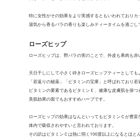
特に女性がその効果をより実感するともいわれておりカ
湯気から香るバラの香りも楽しみティータイムを過ごし
ローズヒップ
ローズヒップは、野バラの実のことで、外皮も果肉も赤
天日干しにして小さく砕きローズヒップティーとしても
「若返りの秘薬」「ビタミンの宝庫」と呼ばれており若
ビタミンの要素であるビタミンＥ、健康な皮膚肌を保つ
美肌効果の面でもおすすめハーブです。
ローズヒップの効果はなんといってもビタミンＣが豊富
体内で吸収されやすいと言われております。
その訳はビタミンＣは熱に弱く100度以上になるとほと