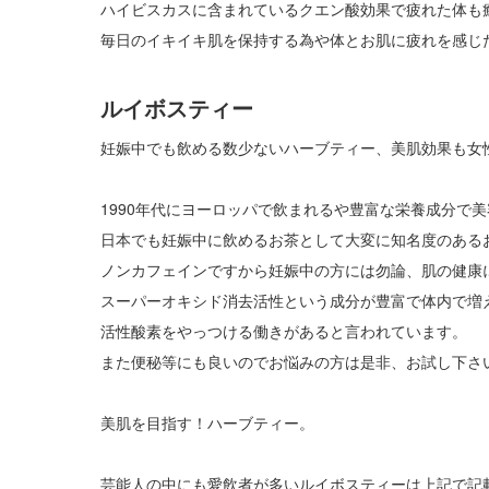
ハイビスカスに含まれているクエン酸効果で疲れた体も
毎日のイキイキ肌を保持する為や体とお肌に疲れを感じ
ルイボスティー
妊娠中でも飲める数少ないハーブティー、美肌効果も女
1990年代にヨーロッパで飲まれるや豊富な栄養成分で
日本でも妊娠中に飲めるお茶として大変に知名度のある
ノンカフェインですから妊娠中の方には勿論、肌の健康
スーパーオキシド消去活性という成分が豊富で体内で増
活性酸素をやっつける働きがあると言われています。
また便秘等にも良いのでお悩みの方は是非、お試し下さ
美肌を目指す！ハーブティー。
芸能人の中にも愛飲者が多いルイボスティーは上記で記