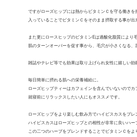
ですがローズヒップには熱からビタミンＣを守る働きを
入っていることでビタミンＣをそのまま摂取する事が出
また更にロースヒップのビタミンEは過酸化脂質により
肌のターンオーバーを促す事から、毛穴が小さくなる、
雑誌やテレビ等でも効果は取り上げられ女性に嬉しい効
毎日簡単に摂れる肌への栄養補給に。
ローズヒップティーはカフェインを含んでいないのでカ
就寝前にリラックスしたい人にもオススメです。
ローズヒップをより楽しむ飲み方でハイビスカスをブレ
ハイビスカスはローズヒップとの相性が非常に良いハー
この二つのハーブをブレンドすることでビタミンＣをよ