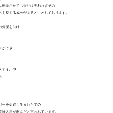
は乾燥させても香りは失われずその
スを整える成分があるといわれております。
の分泌を助け
スができ
スオイルや
も
バーを促進し生まれたての
貴婦人達が飲んだと言われています。