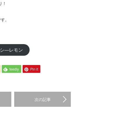
り！
です。
シ―レモン
feedly
Pin it
次の記事