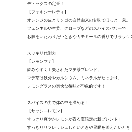
デトックスの定番！
【フォキシーレディ】
オレンジの皮とリンゴの自然由来の甘味でほっと一息。
フェンネルや生姜、グローブなどのスパイスパワーで
お腹をいたわりたいときやカモミールの香りでリラック
スッキリ代謝力！
【レモンマテ】
飲みやすく工夫されたマテ茶ブレンド。
マテ茶は鉄分やカルシウム、ミネラルがたっぷり。
レモングラスの爽快な後味が印象的です！
スパイスの力で体の中を温める！
【サッシ―レモン】
すっきり爽やかレモンが香る夏限定の新ブレンド！
すっきりリフレッシュしたいときや胃腸を整えたいとき