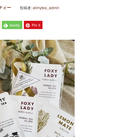
ティー
投稿者:
allmytea_admin
feedly
Pin it